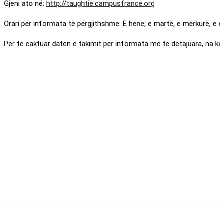
Gjeni ato në:
http://taughtie.campusfrance.org
Orari për informata të përgjithshme: E hënë, e martë, e mërkurë, e e
Për të caktuar datën e takimit për informata më të detajuara, na