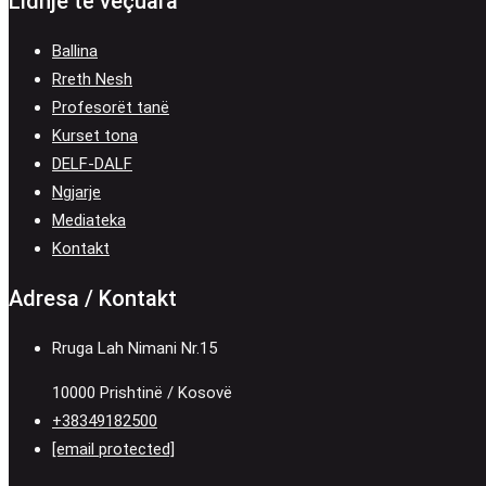
Lidhje të veçuara
Ballina
Rreth Nesh
Profesorët tanë
Kurset tona
DELF-DALF
Ngjarje
Mediateka
Kontakt
Adresa / Kontakt
Rruga Lah Nimani Nr.15
10000 Prishtinë / Kosovë
+38349182500
[email protected]