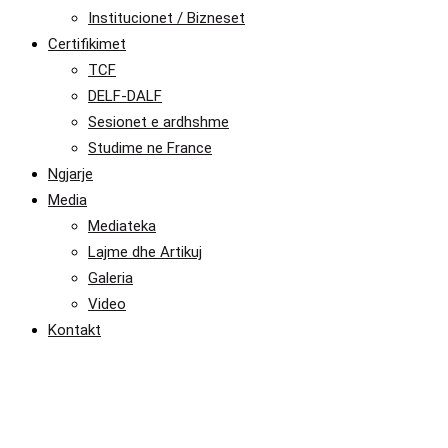
Institucionet / Bizneset
Certifikimet
TCF
DELF-DALF
Sesionet e ardhshme
Studime ne France
Ngjarje
Media
Mediateka
Lajme dhe Artikuj
Galeria
Video
Kontakt
Studime ne France