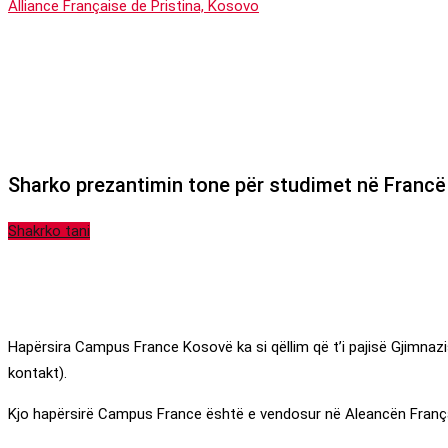
Alliance Française de Pristina, Kosovo
-
Studime ne France
Sharko prezantimin tone për studimet në Francë
Shakrko tani
Hapërsira Campus France Kosovë ka si qëllim që t’i pajisë Gjimnaz
kontakt).
Kjo hapërsirë Campus France është e vendosur në Aleancën França