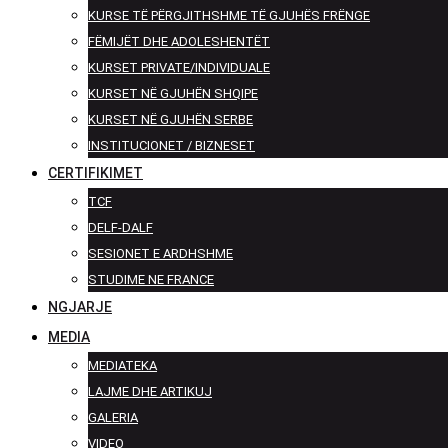
KURSE TË PËRGJITHSHME TË GJUHËS FRËNGE
FËMIJËT DHE ADOLESHENTËT
KURSET PRIVATE/INDIVIDUALE
KURSET NË GJUHËN SHQIPE
KURSET NË GJUHËN SERBE
INSTITUCIONET / BIZNESET
CERTIFIKIMET
TCF
DELF-DALF
SESIONET E ARDHSHME
STUDIME NE FRANCE
NGJARJE
MEDIA
MEDIATEKA
LAJME DHE ARTIKUJ
GALERIA
VIDEO